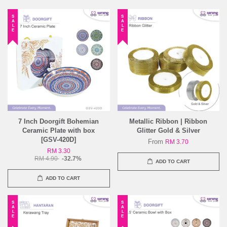
SALE
SALE
7 Inch Doorgift Bohemian
Metallic Ribbon | Ribbon
Ceramic Plate with box
Glitter Gold & Silver
[GSV-420D]
From
RM 3.70
RM 3.30
RM 4.90
-32.7%
ADD TO CART
ADD TO CART
SALE
SALE