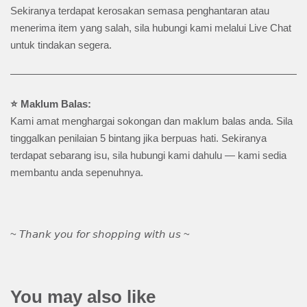
Sekiranya terdapat kerosakan semasa penghantaran atau
menerima item yang salah, sila hubungi kami melalui Live Chat
untuk tindakan segera.
⭐ Maklum Balas:
Kami amat menghargai sokongan dan maklum balas anda. Sila
tinggalkan penilaian 5 bintang jika berpuas hati. Sekiranya
terdapat sebarang isu, sila hubungi kami dahulu — kami sedia
membantu anda sepenuhnya.
~ 𝘛𝘩𝘢𝘯𝘬 𝘺𝘰𝘶 𝘧𝘰𝘳 𝘴𝘩𝘰𝘱𝘱𝘪𝘯𝘨 𝘸𝘪𝘵𝘩 𝘶𝘴 ~
You may also like