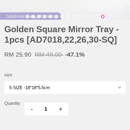
Golden Square Mirror Tray -
1pcs [AD7018,22,26,30-SQ]
RM 25.90
RM 49.00
-47.1%
size
Quantity
-
+