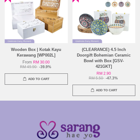
Wooden Box | Kotak Kayu
(CLEARANCE) 4.5 Inch
Kerawang [WP002L]
Doorgift Bohemian Ceramic
Bowl with Box [GSV-
From
RM 30.00
421GKT]
RM 49.90
-39.9%
RM 2.90
RM 5.50
-47.3%
ADD TO CART
ADD TO CART